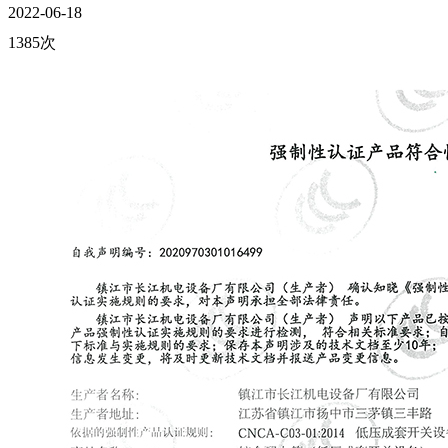
2022-06-18
1385次