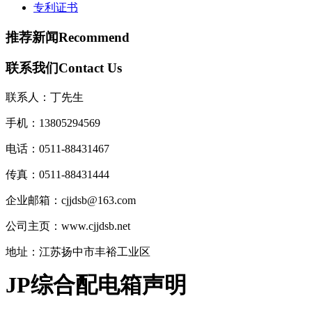
专利证书
推荐新闻
Recommend
联系我们
Contact Us
联系人：丁先生
手机：13805294569
电话：
0511-88431467
传真：0511-88431444
企业邮箱：cjjdsb@163.com
公司主页：www.cjjdsb.net
地址：江苏扬中市丰裕工业区
JP综合配电箱声明