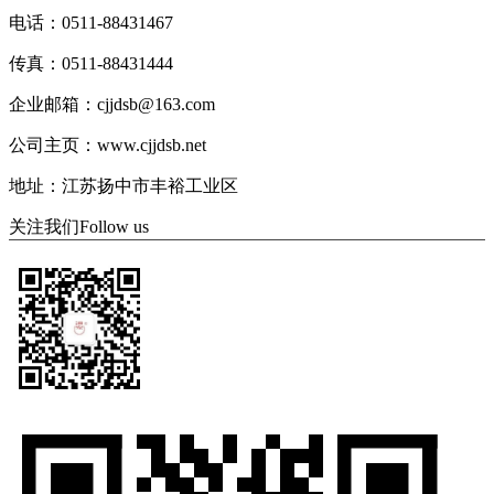
电话：0511-88431467
传真：0511-88431444
企业邮箱：cjjdsb@163.com
公司主页：www.cjjdsb.net
地址：江苏扬中市丰裕工业区
关注我们
Follow us