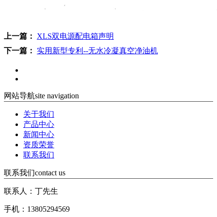
上一篇：
XLS双电源配电箱声明
下一篇：
实用新型专利--无水冷凝真空净油机
网站导航
site navigation
关于我们
产品中心
新闻中心
资质荣誉
联系我们
联系我们
contact us
联系人：丁先生
手机：13805294569