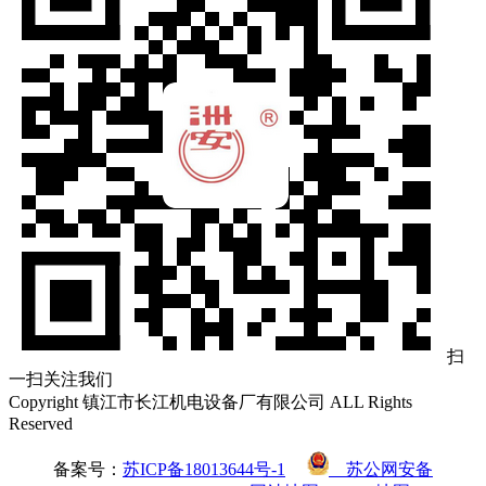
扫
一扫关注我们
Copyright 镇江市长江机电设备厂有限公司 ALL Rights
Reserved
备案号：
苏ICP备18013644号-1
苏公网安备