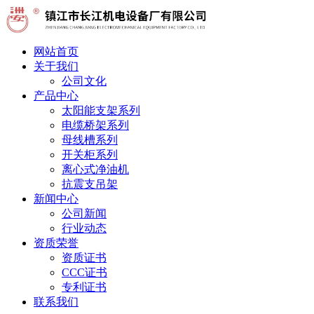
网站首页
关于我们
公司文化
产品中心
太阳能支架系列
电缆桥架系列
母线槽系列
开关柜系列
离心式净油机
抗震支吊架
新闻中心
公司新闻
行业动态
资质荣誉
资质证书
CCC证书
专利证书
联系我们