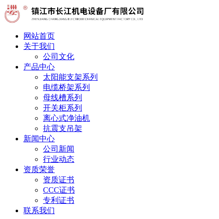
网站首页
关于我们
公司文化
产品中心
太阳能支架系列
电缆桥架系列
母线槽系列
开关柜系列
离心式净油机
抗震支吊架
新闻中心
公司新闻
行业动态
资质荣誉
资质证书
CCC证书
专利证书
联系我们