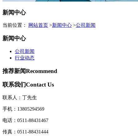
新闻中心
当前位置：
网站首页
>
新闻中心
>
公司新闻
新闻中心
公司新闻
行业动态
推荐新闻
Recommend
联系我们
Contact Us
联系人：丁先生
手机：13805294569
电话：
0511-88431467
传真：0511-88431444