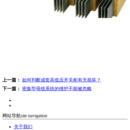
上一篇：
如何判断成套高低压开关柜有无损坏？
下一篇：
密集型母线系统的维护不能被忽略
网站导航
site navigation
关于我们