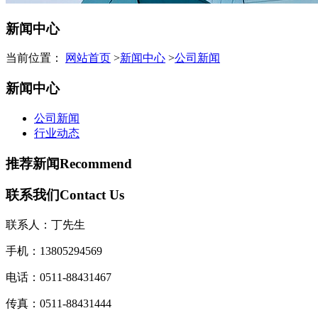
新闻中心
当前位置：
网站首页
>
新闻中心
>
公司新闻
新闻中心
公司新闻
行业动态
推荐新闻
Recommend
联系我们
Contact Us
联系人：丁先生
手机：13805294569
电话：
0511-88431467
传真：0511-88431444