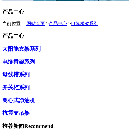
产品中心
当前位置：
网站首页
>
产品中心
>
电缆桥架系列
产品中心
太阳能支架系列
电缆桥架系列
母线槽系列
开关柜系列
离心式净油机
抗震支吊架
推荐新闻
Recommend