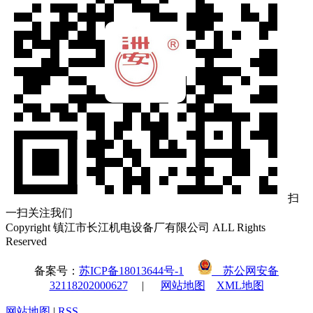
扫
一扫关注我们
Copyright 镇江市长江机电设备厂有限公司 ALL Rights
Reserved
备案号：
苏ICP备18013644号-1
苏公网安备
32118202000627
|
网站地图
XML地图
网站地图
|
RSS