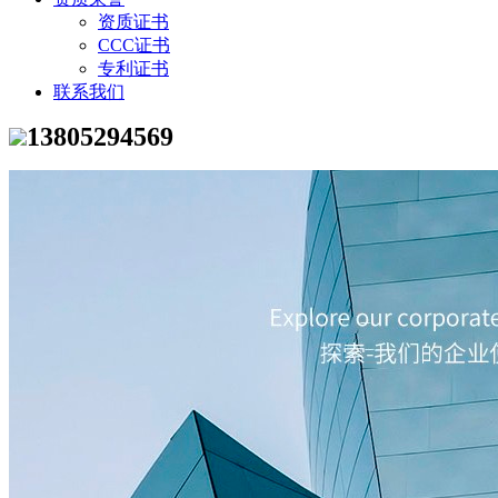
资质证书
CCC证书
专利证书
联系我们
13805294569