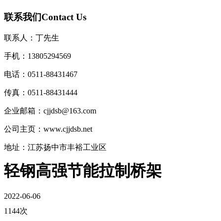
联系我们
Contact Us
联系人：丁先生
手机：13805294569
电话：
0511-88431467
传真：0511-88431444
企业邮箱：cjjdsb@163.com
公司主页：www.cjjdsb.net
地址：江苏扬中市丰裕工业区
轻钢高强节能拉制桥架
2022-06-06
1144次