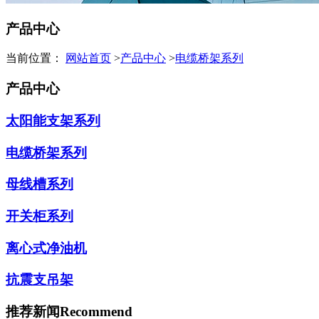
产品中心
当前位置：
网站首页
>
产品中心
>
电缆桥架系列
产品中心
太阳能支架系列
电缆桥架系列
母线槽系列
开关柜系列
离心式净油机
抗震支吊架
推荐新闻
Recommend