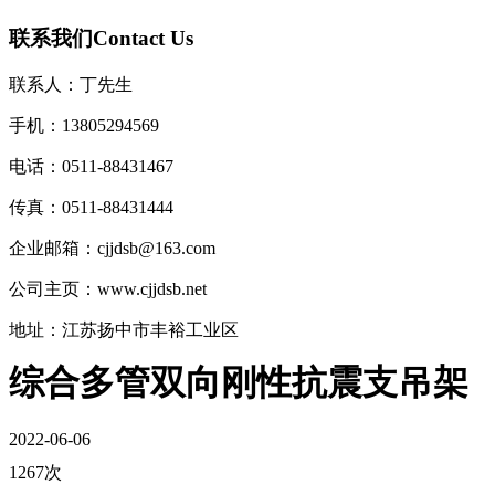
联系我们
Contact Us
联系人：丁先生
手机：13805294569
电话：
0511-88431467
传真：0511-88431444
企业邮箱：cjjdsb@163.com
公司主页：www.cjjdsb.net
地址：江苏扬中市丰裕工业区
综合多管双向刚性抗震支吊架
2022-06-06
1267次